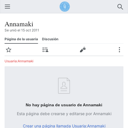
Abrir menú principal
Busc
Annamaki
Se unió el 15 oct 2011
Página de la usuaria
Discusión
Vigilar
Contribuciones
Editar
Más
Usuaria:Annamaki
No hay página de usuario de Annamaki
Esta página debe crearse y editarse por Annamaki
Crear una página llamada Usuaria:Annamaki