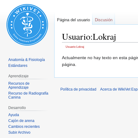
Página del usuario
Discusión
Usuario:Lokraj
Usuario:Lokraj
Ir
Ir
Actualmente no hay texto en esta pág
Anatomía & Fisiología
a
a
página.
Estándares
la
la
Aprendizaje
navegación
búsqueda
Recursos de
Aprendizaje
Política de privacidad
Acerca de WikiVet Esp
Recurso de Radiografía
Canina
Desarrollo
Ayuda
Cajón de arena
Cambios recientes
Subir Archivo