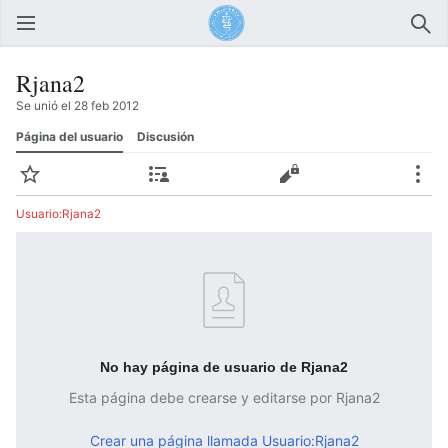
Abrir menú principal
Busc
Rjana2
Se unió el 28 feb 2012
Página del usuario
Discusión
Vigilar
Contribuciones
Editar
Más
Usuario:Rjana2
No hay página de usuario de Rjana2
Esta página debe crearse y editarse por Rjana2
Crear una página llamada Usuario:Rjana2